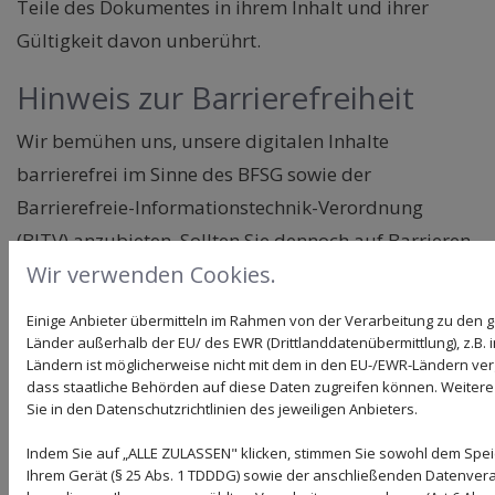
Teile des Dokumentes in ihrem Inhalt und ihrer
Gültigkeit davon unberührt.
Hinweis zur Barrierefreiheit
Wir bemühen uns, unsere digitalen Inhalte
barrierefrei im Sinne des BFSG sowie der
Barrierefreie-Informationstechnik-Verordnung
(BITV) anzubieten. Sollten Sie dennoch auf Barrieren
Wir verwenden Cookies.
stoßen, wenden Sie sich bitte an info@brandhorst-
torsysteme.de.
Einige Anbieter übermitteln im Rahmen von der Verarbeitung zu de
Länder außerhalb der EU/ des EWR (Drittlanddatenübermittlung), z.B. 
Ländern ist möglicherweise nicht mit dem in den EU-/EWR-Ländern verg
dass staatliche Behörden auf diese Daten zugreifen können. Weitere
Bildnachweise: www.stock.adobe.com
Sie in den Datenschutzrichtlinien des jeweiligen Anbieters.
Indem Sie auf „ALLE ZULASSEN" klicken, stimmen Sie sowohl dem Spe
#194272047 - © deagreez
Ihrem Gerät (§ 25 Abs. 1 TDDDG) sowie der anschließenden Datenvera