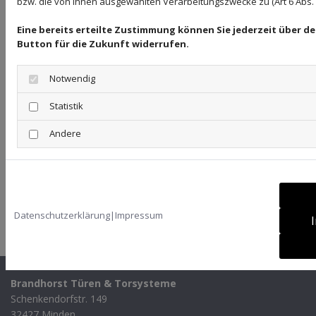
bzw. die von Ihnen ausgewählten Verarbeitungszwecke zu (Art 6 Abs. 1 
#145373131 - © GM Photography
Eine bereits erteilte Zustimmung können Sie jederzeit über d
#54402825 - © Annette Schindler
Button für die Zukunft widerrufen.
#208115879 - © KB3
Notwendig
#252429845 - © Wilm Ihlenfeld
Statistik
Weiterer Bildnachweis
Andere
Hörmann
Copyright ©
Webseiten erstellen
durch die
Datenschutzerklärung
|
Impressum
Schlütersche
Brandhorst Türen & Torsysteme
Schenkendorfstr. 149
32427 Minden