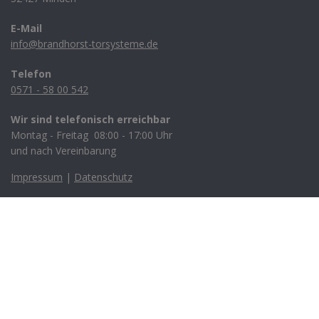
E-Mail
info@brandhorst-torsysteme.de
Telefon
0571 - 58 00 542
Wir sind telefonisch erreichbar
Montag - Freitag 08:00 - 17:00 Uhr
und nach Vereinbarung
Impressum
|
Datenschutz